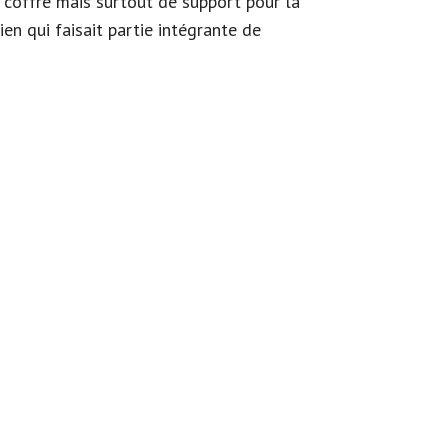
de coffre mais surtout de support pour la
en qui faisait partie intégrante de