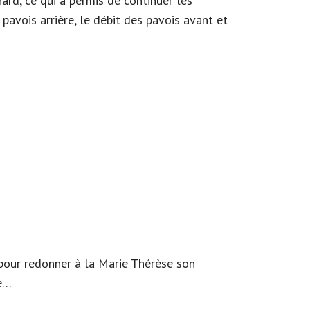
ard, ce qui a permis de continuer les
 pavois arrière, le débit des pavois avant et
é pour redonner à la Marie Thérèse son
se…