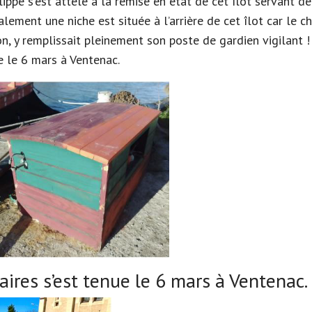
lippe s'est attelé à la remise en état de cet îlot servant 
ent une niche est située à l’arrière de cet îlot car le chi
, y remplissait pleinement son poste de gardien vigilant !
e le 6 mars à Ventenac.
ires s’est tenue le 6 mars à Ventenac.