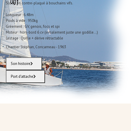
Sloop en contre-plaqué à bouchains vifs.
Longueur : 6.48m
Poids à vide : 950kg
Gréement : GV, genois, focs et spi
Moteur : hors-bord 6 cv (initialement juste une godille...)
Lestage : Quille + dérive rétractable
Chantier Stéphan, Concarneau - 1963
Son histoire
Port d'attache