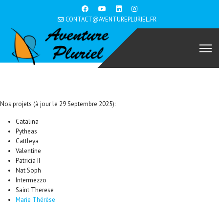
CONTACT@AVENTUREPLURIEL.FR
Nos projets (à jour le 29 Septembre 2025):
Catalina
Pytheas
Cattleya
Valentine
Patricia II
Nat Soph
Intermezzo
Saint Therese
Marie Thérèse